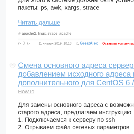
Для этого в системе должны быть уста
пакеты: ps, awk, xargs, strace
Читать дальше
apache2
,
linux
,
strace
,
apache
0
GreatAlex
11 января 2019, 10:13
Оставить коммента
Смена основного адреса сервер
добавлением исходного адреса 
дополнительного для CentOS 6 
HowTo
Для замены основного адреса с возмож
старого адреса, предлагаем инструкцию
1. Подключаемся к серверу по ssh
2. Отрываем файл сетевых параметров