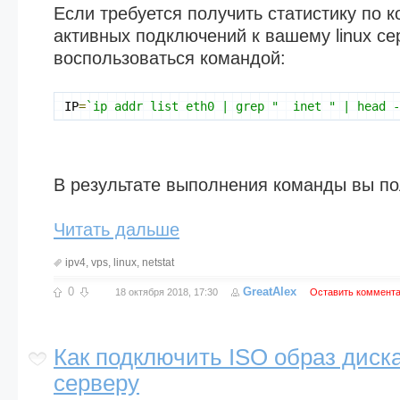
Если требуется получить статистику по к
активных подключений к вашему linux с
воспользоваться командой:
IP
=
`ip addr list eth0 | grep "  inet " | head 
В результате выполнения команды вы по
Читать дальше
ipv4
,
vps
,
linux
,
netstat
0
GreatAlex
18 октября 2018, 17:30
Оставить коммент
Как подключить ISO образ диск
серверу