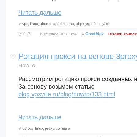
Читать дальше
vps
,
linux
,
ubuntu
,
apache
,
php
,
phpmyadmin
,
mysql
0
GreatAlex
19 сентября 2018, 21:54
Оставить коммен
Ротация прокси на основе 3prox
HowTo
Рассмотрим ротацию прокси созданных на
За основу возьмем статью
blog.vpsville.ru/blog/howto/133.html
Читать дальше
3proxy
,
linux
,
proxy
,
ротация