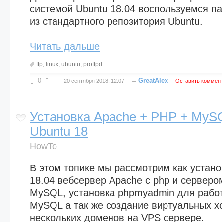
системой Ubuntu 18.04 воспользуемся пак
из стандартного репозитория Ubuntu.
Читать дальше
ftp
,
linux
,
ubuntu
,
proftpd
0
GreatAlex
20 сентября 2018, 12:07
Оставить коммен
Установка Apache + PHP + MyS
Ubuntu 18
HowTo
В этом топике мы рассмотрим как устано
18.04 вебсервер Apache с php и серверо
MySQL, установка phpmyadmin для рабо
MySQL а так же создание виртуальных хо
нескольких доменов на VPS сервере.