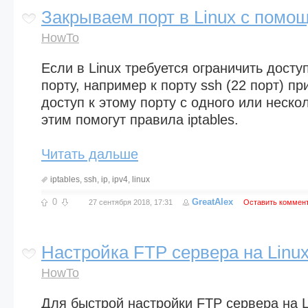
Закрываем порт в Linux с помощ
HowTo
Если в Linux требуется ограничить дост
порту, например к порту ssh (22 порт) пр
доступ к этому порту с одного или нескол
этим помогут правила iptables.
Читать дальше
iptables
,
ssh
,
ip
,
ipv4
,
linux
0
GreatAlex
27 сентября 2018, 17:31
Оставить коммен
Настройка FTP сервера на Linu
HowTo
Для быстрой настройки FTP сервера на L