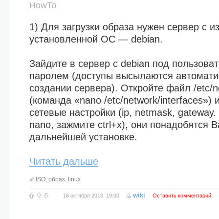
HowTo
1) Для загрузки образа нужен сервер с и
установленной ОС — debian.
Зайдите в сервер c debian под пользоват
паролем (доступы высылаются автоматич
создании сервера). Откройте файл /etc/ne
(команда «nano /etc/network/interfaces»)
сетевые настройки (ip, netmask, gateway
nano, зажмите ctrl+x), они понадобятся 
дальнейшей установке.
Читать дальше
ISO
,
образ
,
linux
0
wiki
16 октября 2018, 19:00
Оставить комментарий