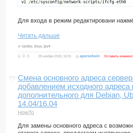
vi 
/
etc
/
sysconfig
/
network
-
scripts
/
ifcfg
-
eth0
Для входа в режим редактировани нажмё
Читать дальше
centos
,
linux
,
ipv4
0
apereshein
29 ноября 2018, 16:01
Оставить коммент
Смена основного адреса сервер
добавлением исходного адреса 
дополнительного для Debian, Ub
14.04/16.04
HowTo
Для замены основного адреса с возмож