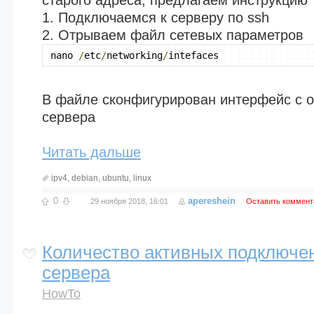
старого адреса, предлагаем инструкцию
1. Подключаемся к серверу по ssh
2. Отрываем файл сетевых параметров
nano 
/
etc
/
networking
/
intefaces
В файле сконфигурирован интерфейс с 
сервера
Читать дальше
ipv4
,
debian
,
ubuntu
,
linux
0
apereshein
29 ноября 2018, 16:01
Оставить коммент
Количество активных подключени
сервера
HowTo