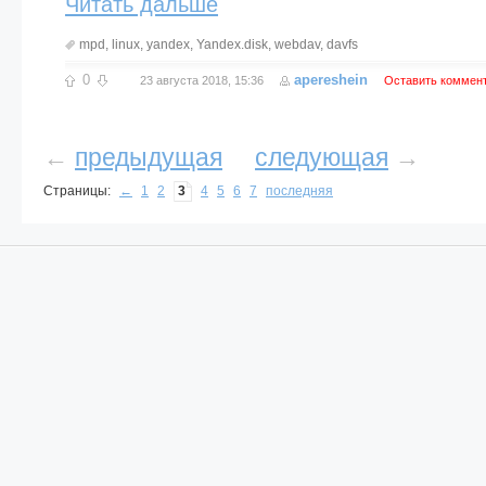
Читать дальше
mpd
,
linux
,
yandex
,
Yandex.disk
,
webdav
,
davfs
0
apereshein
23 августа 2018, 15:36
Оставить коммен
←
предыдущая
следующая
→
Страницы:
←
1
2
3
4
5
6
7
последняя