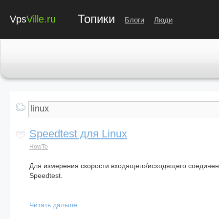
Топики
Vps
Ville.ru
Блоги
Люди
Speedtest для Linux
HowTo
Для измерения скорости входящего/исходящего соединен
Speedtest.
Читать дальше