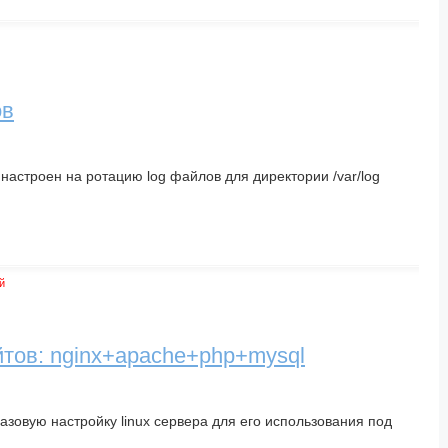
ов
 настроен на ротацию log файлов для директории /var/log
й
йтов: nginx+apache+php+mysql
азовую настройку linux сервера для его использования под