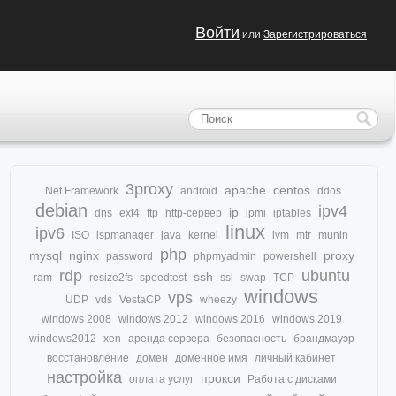
Войти
или
Зарегистрироваться
3proxy
apache
centos
.Net Framework
android
ddos
debian
ipv4
ip
dns
ext4
ftp
http-сервер
ipmi
iptables
linux
ipv6
ISO
ispmanager
java
kernel
lvm
mtr
munin
php
mysql
nginx
proxy
password
phpmyadmin
powershell
rdp
ubuntu
ssh
ram
resize2fs
speedtest
ssl
swap
TCP
windows
vps
UDP
vds
VestaCP
wheezy
windows 2008
windows 2012
windows 2016
windows 2019
windows2012
xen
аренда сервера
безопасность
брандмауэр
восстановление
домен
доменное имя
личный кабинет
настройка
прокси
оплата услуг
Работа с дисками