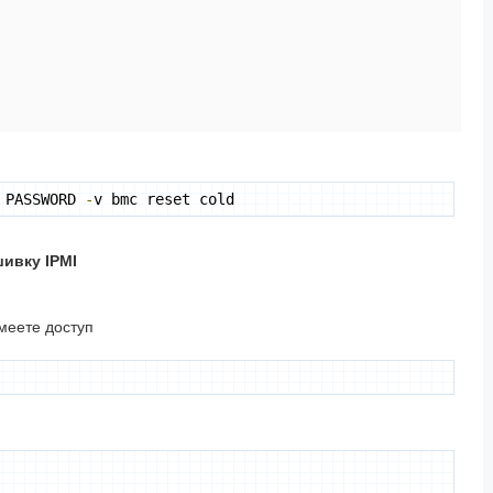
 PASSWORD 
-
v bmc reset cold
ивку IPMI
имеете доступ