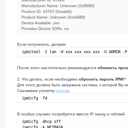
Manufacturer ID: 47488
Manufacturer Name: Unknown (0xB980)
Product ID: 43707 (0xaabb)
Product Name: Unknown (0xAABB)
Device Available: yes
Provides Device SDRs: no
Если получилось, делаем
ipmitool 
-
I lan 
-
H xxx
.
xxx
.
xxx
.
xxx 
-
U ADMIN 
-
P
После этого настоятельно рекомендуется
обновить прош
2. Что делать, если необходимо
сбросить пароль IPMI
?
Для этого должна быть загружена система, к которой Вы 
Скачиваем утилитку
отсюда
ipmicfg 
-
fd
В особых случаях потребуется ввести IP, маску и гейтвей
ipmicfg 
-
dhcp off
ipmicfg 
-
k NETMASK