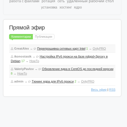
удаленный рабочий стол
работа с файлами
ротация
сеть
установка
хостинг
ядро
Прямой эфир
Комментарии
Публикации
GreatAlex
→
Перепрошивка сетевых карт Intel
1
→
OnlyPRO
ikonostasik
→
Настройка IPv6 прокси на базе ndppd+3proxy в
Debian
17
→
HowTo
ValeriyPavlov
→
Обновление ядра в CentOS до последней версии
8
→
HowTo
admin
→
Тюнинг ядра для IPv6 прокси
2
→
OnlyPRO
Весь эфир
|
RSS