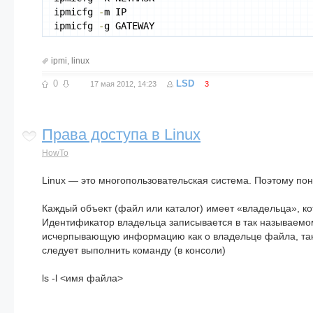
ipmicfg 
-
m IP
ipmicfg 
-
g GATEWAY
ipmi
,
linux
0
LSD
17 мая 2012, 14:23
3
Права доступа в Linux
HowTo
Linux — это многопользовательская система. Поэтому пон
Каждый объект (файл или каталог) имеет «владельца», кот
Идентификатор владельца записывается в так называемо
исчерпывающую информацию как о владельце файла, так 
следует выполнить команду (в консоли)
ls -l <имя файла>