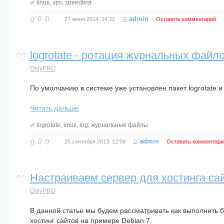
linux
,
vps
,
speedtest
0
admin
27 июня 2014, 14:22
Оставить комментарий
logrotate - ротация журнальных файл
OnlyPRO
По умолчанию в системе уже установлен пакет logrotate и
Читать дальше
logrotate
,
linux
,
log
,
журнальные файлы
0
admin
25 сентября 2013, 12:58
Оставить комментари
Настраиваем сервер для хостинга са
OnlyPRO
В данной статье мы будем рассматривать как выполнить б
хостинг сайтов на примере Debian 7.