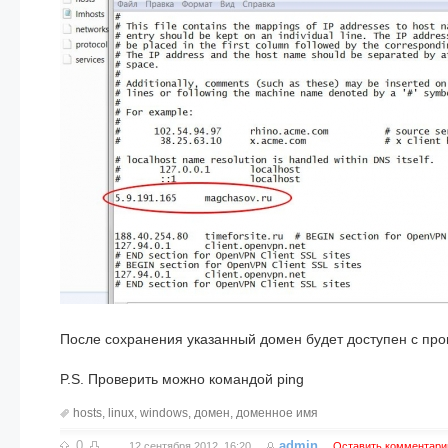
После сохранения указанный домен будет доступен с проп
P.S. Проверить можно командой ping
hosts
,
linux
,
windows
,
домен
,
доменное имя
0
admin
12 сентября 2012, 16:20
Оставить комментари