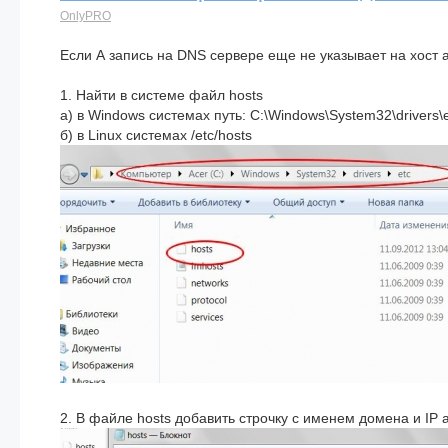
OnlyPRO
Если А запись на DNS сервере еще не указывает на хост 
1. Найти в системе файл hosts
а) в Windows системах путь: C:\Windows\System32\drivers\
б) в Linux системах /etc/hosts
2. В файле hosts добавить строчку с именем домена и IP 