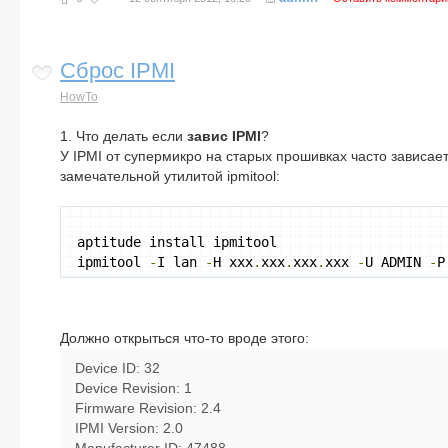
Сброс IPMI
HowTo
1. Что делать если
завис IPMI
?
У IPMI от супермикро на старых прошивках часто зависае
замечательной утилитой ipmitool:
aptitude install ipmitool
ipmitool 
-
I lan 
-
H xxx
.
xxx
.
xxx
.
xxx 
-
U ADMIN 
-
P
Должно открыться что-то вроде этого:
Device ID: 32
Device Revision: 1
Firmware Revision: 2.4
IPMI Version: 2.0