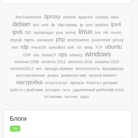
3proxy
apache
centos
.Net Framework
android
ddos
debian
ipv4
ip
dns
ext4
ftp
http-сервер
ipmi
iptables
linux
ipv6
ISO
ispmanager
java
kernel
lvm
mtr
munin
php
mysql
nginx
proxy
password
phpmyadmin
powershell
rdp
ubuntu
ssh
ram
resize2fs
speedtest
ssl
swap
TCP
windows
vps
UDP
vds
VestaCP
wheezy
windows 2008
windows 2012
windows 2016
windows 2019
windows2012
xen
аренда сервера
безопасность
брандмауэр
восстановление
домен
доменное имя
личный кабинет
настройка
прокси
оплата услуг
Работа с дисками
удаленный рабочий стол
работа с файлами
ротация
сеть
установка
хостинг
ядро
Блоги
Топ