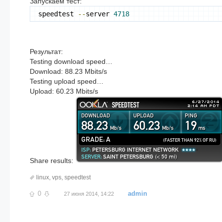
Запускаем тест:
speedtest 
--
server 
4718
Результат:
Testing download speed…
Download: 88.23 Mbits/s
Testing upload speed…
Upload: 60.23 Mbits/s
Share results:
linux
,
vps
,
speedtest
0
admin
27 июня 2014, 14:22