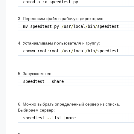
chmod a
+
rx speedtest
.
py
3. Переносим файл в рабочую директорию:
mv speedtest
.
py 
/
usr
/
local
/
bin
/
speedtest
4. Устанавливаем пользователя и группу:
chown root
:
root 
/
usr
/
local
/
bin
/
speedtest
5. Запускаем тест:
speedtest 
--
share
6. Можно выбрать определенный сервер из списка.
Выбираем сервер:
speedtest 
--
list 
|
more