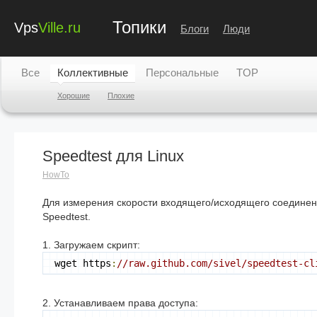
Топики
Vps
Ville.ru
Блоги
Люди
Все
Коллективные
Персональные
TOP
Хорошие
Плохие
Speedtest для Linux
HowTo
Для измерения скорости входящего/исходящего соединен
Speedtest.
1. Загружаем скрипт:
wget https
:
//raw.github.com/sivel/speedtest-cl
2. Устанавливаем права доступа: