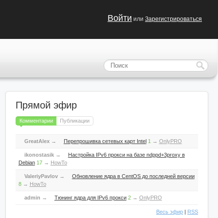
Войти
или
Зарегистрироваться
Прямой эфир
Комментарии
Публикации
GreatAlex
→
Перепрошивка сетевых карт Intel
1
→
OnlyPRO
ikonostasik
→
Настройка IPv6 прокси на базе ndppd+3proxy в
Debian
17
→
HowTo
ValeriyPavlov
→
Обновление ядра в CentOS до последней версии
8
→
HowTo
admin
→
Тюнинг ядра для IPv6 прокси
2
→
OnlyPRO
Весь эфир
|
RSS