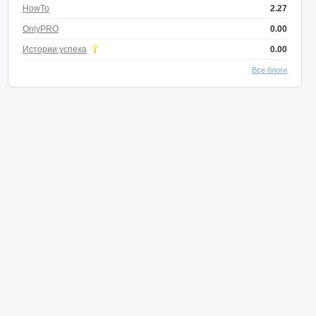
HowTo
2.27
OnlyPRO
0.00
Истории успеха
0.00
Все блоги