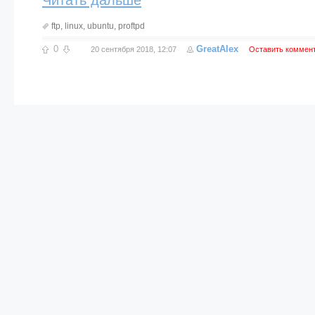
Читать дальше
ftp
,
linux
,
ubuntu
,
proftpd
0
GreatAlex
20 сентября 2018, 12:07
Оставить коммен