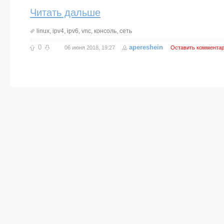
Читать дальше
linux
,
ipv4
,
ipv6
,
vnc
,
консоль
,
сеть
0
apereshein
06 июня 2018, 19:27
Оставить коммента