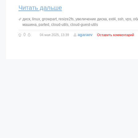
Читать дальше
диск
,
linux
,
growpart
,
resize2fs
,
увеличение диска
,
ext4
,
ssh
,
vps
,
об
машина
,
parted
,
cloud-utils
,
cloud-guest-utils
0
agaraev
04 мая 2025, 13:39
Оставить комментарий