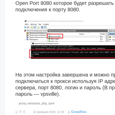
Open Port 8080 которое будет разрешат
подключения к порту 8080.
На этом настройка завершена и можно п
подключаться к прокси используя IP ад
сервера, порт 8080, логин и пароль (В п
пароль — vpsville).
proxy
,
windows
,
php
,
ipv4
0
GreatAlex
22 февраля 2023, 12:28