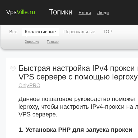
Топики
Vps
Ville.ru
Блоги
Люди
Все
Коллективные
Персональные
TOP
Хорошие
Плохие
Быстрая настройка IPv4 прокси
VPS сервере с помощью leproxy
OnlyPRO
Данное пошаговое руководство поможет
leproxy, чтобы настроить IPv4-прокси на
VPS сервере.
1. Установка PHP для запуска прокси