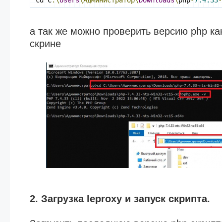
cd C
:\
Users
\Администратор\
Downloads
\
php
-
7.4.33
а так же можно проверить версию php ка
скрине
2. Загрузка leproxy и запуск скрипта.