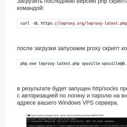
Загрузить последнюю версию php скрипт
командой:
curl 
-
OL https
:
//leproxy.org/leproxy-latest.ph
после загрузки запускаем proxy скрипт к
php
.
exe leproxy
-
latest
.
php vpsville
:
vpsville@0
в результате будет запущен http/socks пр
с авторизацией по логину и паролю на в
адресе вашего Windows VPS сервера.