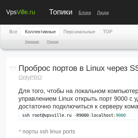
Топики
Vps
Ville.ru
Блоги
Люди
Все
Коллективные
Персональные
TOP
Хорошие
Плохие
Проброс портов в Linux через 
OnlyPRO
Для того, чтобы на локальном компьюте
управлением Linux открыть порт 9000 с 
достаточно подключиться к серверу ком
ssh root@vpsville
.
ru 
-
R9000
:
localhost
:
9000
порты ssh linux ports