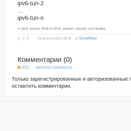
ipv6-tun-2
…
ipv6-tun-n
ipv6
,
tunnel
,
IPv6-in-IPv4
,
debian
,
ubuntu
,
настройка
0
GreatAlex
23 августа 2016, 08:30
Комментарии (
0
)
RSS
свернуть
/
развернуть
Только зарегистрированные и авторизованные 
оставлять комментарии.