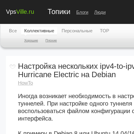
Топики
Vps
Ville.ru
Блоги
Люди
Все
Коллективные
Персональные
TOP
Хорошие
Плохие
Настройка нескольких ipv4-to-ip
Hurricane Electric на Debian
HowTo
Иногда возникает необходимость в настр
туннелей. При настройке одного туннеля
воспользоваться файлом конфигурации с
интерфейса.
К примеру в Debian 8 или Ubuntu 14.04/1