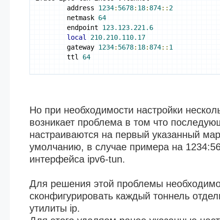
        address 
1234
:
5678
:
18
:
874
::
2
        netmask 
64
        endpoint 
123.123.221.6
local
210.210.110.17
        gateway 
1234
:
5678
:
18
:
874
::
1
        ttl 
64
Но при необходимости настройки нескол
возникает проблема в том что последую
настраиваются на первый указанный ма
умолчанию, в случае примера на 1234:56
интерфейса ipv6-tun.
Для решения этой проблемы необходим
сконфигурировать каждый тоннель отдел
утилиты ip.