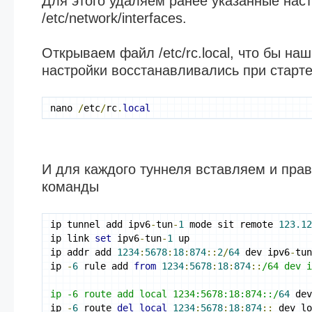
Для этого удаляем ранее указанные нас
/etc/network/interfaces.
Открываем файл /etc/rc.local, что бы н
настройки восстанавливались при старт
nano 
/
etc
/
rc
.
local
И для каждого туннеля вставляем и пр
команды
ip tunnel add ipv6
-
tun
-
1
 mode sit remote 
123.1
ip link 
set
 ipv6
-
tun
-
1
 up
ip addr add 
1234
:
5678
:
18
:
874
::
2
/
64
 dev ipv6
-
tu
ip 
-
6
 rule add 
from
1234
:
5678
:
18
:
874
::
/64 dev 
ip -6 route add local 1234:5678:18:874::/
64
 de
ip 
-
6
 route 
del
local
1234
:
5678
:
18
:
874
::
 dev l