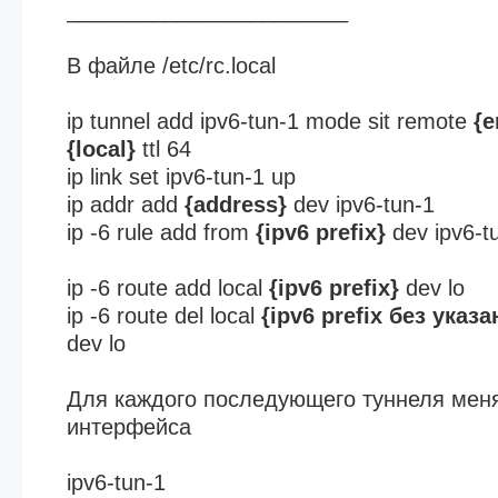
_______________________
В файле /etc/rc.local
ip tunnel add ipv6-tun-1 mode sit remote
{e
{local}
ttl 64
ip link set ipv6-tun-1 up
ip addr add
{address}
dev ipv6-tun-1
ip -6 rule add from
{ipv6 prefix}
dev ipv6-tu
ip -6 route add local
{ipv6 prefix}
dev lo
ip -6 route del local
{ipv6 prefix без указ
dev lo
Для каждого последующего туннеля мен
интерфейса
ipv6-tun-1