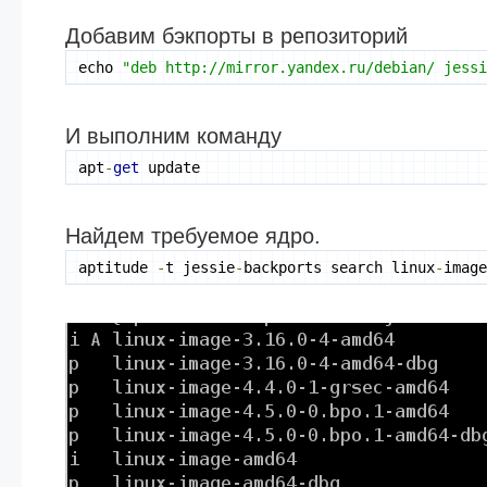
Добавим бэкпорты в репозиторий
echo 
"deb http://mirror.yandex.ru/debian/ jess
И выполним команду
apt
-
get
 update
Найдем требуемое ядро.
aptitude 
-
t jessie
-
backports search linux
-
imag