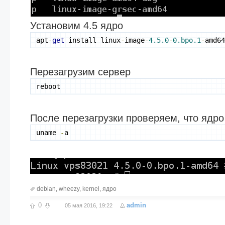
Установим 4.5 ядро
apt
-
get
 install linux
-
image
-
4.5.0
-
0.bpo.1
-
amd6
Перезагрузим сервер
reboot
После перезагрузки проверяем, что ядр
uname 
-
a
debian
,
wheezy
,
kernel
,
ядро
0
admin
05 мая 2016, 19:22