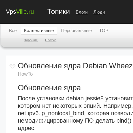
Топики
Vps
Ville.ru
Блоги
Люди
Все
Коллективные
Персональные
TOP
Хорошие
Плохие
Обновление ядра Debian Wheez
HowTo
Обновление ядра
После установки debian jessie8 установит
котором нет некоторых опций. Например, 
net.ipv6.ip_nonlocal_bind, которая позвол
немодифицированному ПО делать bind() 
адрес.